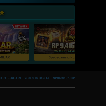
Spadegaming PLAYWIN Turnamen
CARA BERMAIN
VIDEO TUTORIAL
SPONSORSHIP