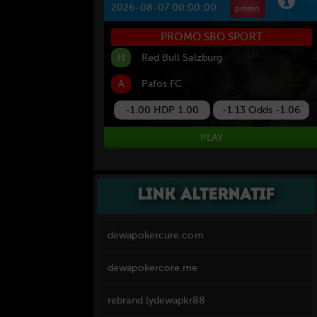
2026-08-07 00:00:00
promo
PROMO SBO SPORT
H
Red Bull Salzburg
A
Pafos FC
-1.00 HDP 1.00
-1.13 Odds -1.06
PLAY
Link Alternatif
dewapokercure.com
dewapokercore.me
rebrand.lydewapkr88