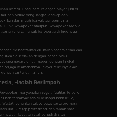
ilihan nomor 1 bagi para kalangan player judi di
taruhan online yang sangat lengkap dan
embak ikan dan masih banyak lagi permainan
alui link Dewapoker ataupun Dewapoker Mobile.
isensi yang sah untuk beroperasi di Indonesia
ngan mendaftarkan diri kalian secara aman dan
g sudah disediakan dengan benar. Situs
eberapa negara di luar negeri dengan tingkat
kan terjaga keamanannya, player tentunya akan
e dengan santai dan aman.
nesia, Hadiah Berlimpah
wapoker menyediakan segala fasilitas terbaik.
pilihan terbanyak ada di berbagai bank (BCA,
-Wallet, penarikan tak terbatas serta promosi
ilatih untuk tetap profesional dan ramah saat
hawatir kesulitan saat berjudi di situs