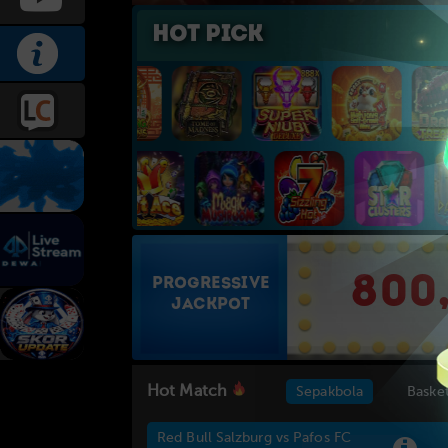
HOT PICK
INFO
DEWAPOKER
LIVE
CHAT
800,
Progressive
Jackpot
Hot Match
Sepakbola
Baske
Red Bull Salzburg vs Pafos FC