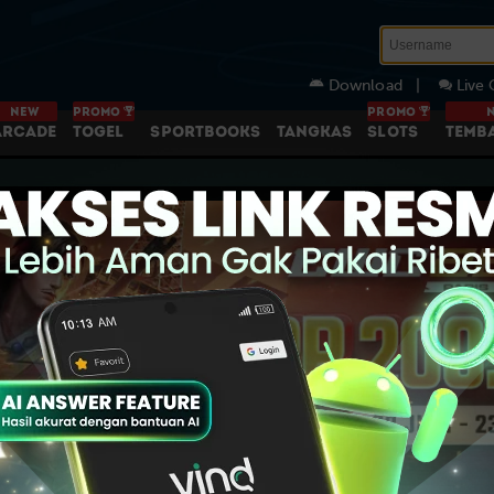
Download |
Live
NEW
PROMO
PROMO
ARCADE
TOGEL
SPORTBOOKS
TANGKAS
SLOTS
TEMB