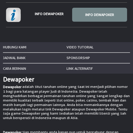
© Copyright 2026 dwp0k312.net - All right reserved | 18+
INFO DEWAPOKER
INFO DEWAPOKER
HUBUNGI KAMI
VIDEO TUTORIAL
JADWAL BANK
SPONSORSHIP
CARA BERMAIN
LINK ALTERNATIF
Dewapoker
adalah situs taruhan online yang saat ini menjadi pilihan nomor
Dewapoker
1 bagi para kalangan player judi di Indonesia. Dewapoker telah
menghadirkan berbagai permainan taruhan online yang sangat lengkap dan
memiliki kualitas terbaik seperti slot online, poker, casino, tembak ikan dan
masih banyak lagi permainan lainnya. Anda bisa memainkannya dengan
melakukan login melalui link Dewapoker ataupun Dewapoker Mobile. Tentu
saja game Dewapoker yang kami sediakan telah memiliki lisensi yang sah
untuk beroperasi di Indonesia maupun di Asia.
siap membantu anda kapan pun untuk bergabung dengan
Dewapoker