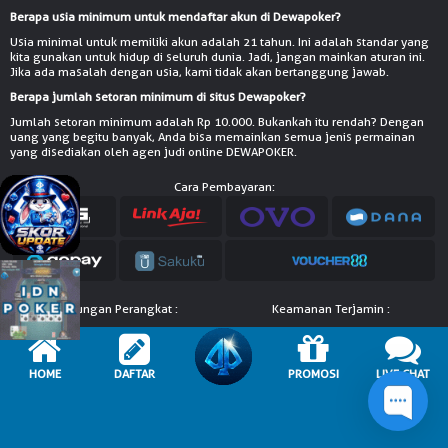
Berapa usia minimum untuk mendaftar akun di Dewapoker?
Usia minimal untuk memiliki akun adalah 21 tahun. Ini adalah standar yang
kita gunakan untuk hidup di seluruh dunia. Jadi, jangan mainkan aturan ini.
Jika ada masalah dengan usia, kami tidak akan bertanggung jawab.
Berapa jumlah setoran minimum di situs Dewapoker?
Jumlah setoran minimum adalah Rp 10.000. Bukankah itu rendah? Dengan
uang yang begitu banyak, Anda bisa memainkan semua jenis permainan
yang disediakan oleh agen judi online DEWAPOKER.
Cara Pembayaran:
Dukungan Perangkat :
Keamanan Terjamin :
HOME
DAFTAR
PROMOSI
LIVE CHAT
© Copyright 2026 dwp0k312.net - All right reserved | 18+